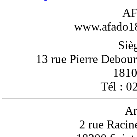
AF
www.afado18-
Sièg
13 rue Pierre Debou
1810
Tél : 0
An
2 rue Racin