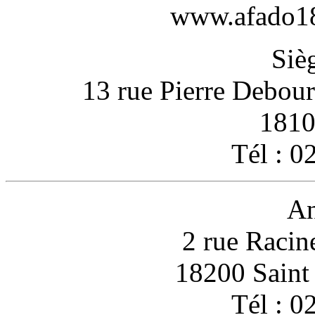
www.afado18-
Sièg
13 rue Pierre Debou
1810
Tél : 0
An
2 rue Racin
18200 Sain
Tél : 0