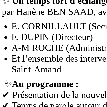
✨
Un temps fort d'échang
par Hanène BEN SAAD, ave
E. CORNILLAULT (Secré
F. DUPIN (Directeur)
A-M ROCHE (Administra
Et l’ensemble des interve
Saint-Amand
✨
Au programme :
✔ Présentation de la nouvel
✔ Temps de parole autour des